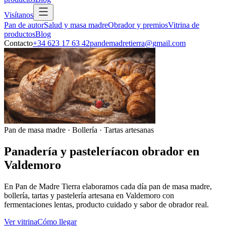
Visítanos
Pan de autor
Salud y masa madre
Obrador y premios
Vitrina de
productos
Blog
Contacto
+34 623 17 63 42
pandemadretierra@gmail.com
Pan de masa madre · Bollería · Tartas artesanas
Panadería y pastelería
con obrador en
Valdemoro
En Pan de Madre Tierra elaboramos cada día pan de masa madre,
bollería, tartas y pastelería artesana en Valdemoro con
fermentaciones lentas, producto cuidado y sabor de obrador real.
Ver vitrina
Cómo llegar