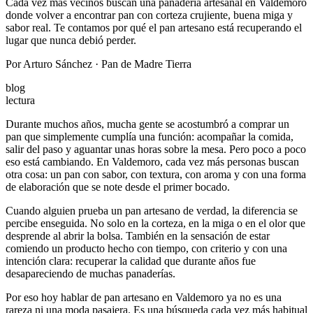
Cada vez más vecinos buscan una panadería artesanal en Valdemoro
donde volver a encontrar pan con corteza crujiente, buena miga y
sabor real. Te contamos por qué el pan artesano está recuperando el
lugar que nunca debió perder.
Por Arturo Sánchez · Pan de Madre Tierra
blog
lectura
Durante muchos años, mucha gente se acostumbró a comprar un
pan que simplemente cumplía una función: acompañar la comida,
salir del paso y aguantar unas horas sobre la mesa. Pero poco a poco
eso está cambiando. En Valdemoro, cada vez más personas buscan
otra cosa: un pan con sabor, con textura, con aroma y con una forma
de elaboración que se note desde el primer bocado.
Cuando alguien prueba un pan artesano de verdad, la diferencia se
percibe enseguida. No solo en la corteza, en la miga o en el olor que
desprende al abrir la bolsa. También en la sensación de estar
comiendo un producto hecho con tiempo, con criterio y con una
intención clara: recuperar la calidad que durante años fue
desapareciendo de muchas panaderías.
Por eso hoy hablar de pan artesano en Valdemoro ya no es una
rareza ni una moda pasajera. Es una búsqueda cada vez más habitual