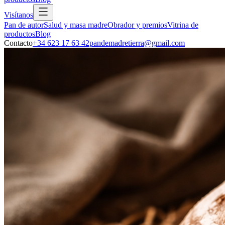
Visítanos
Pan de autor
Salud y masa madre
Obrador y premios
Vitrina de
productos
Blog
Contacto
+34 623 17 63 42
pandemadretierra@gmail.com